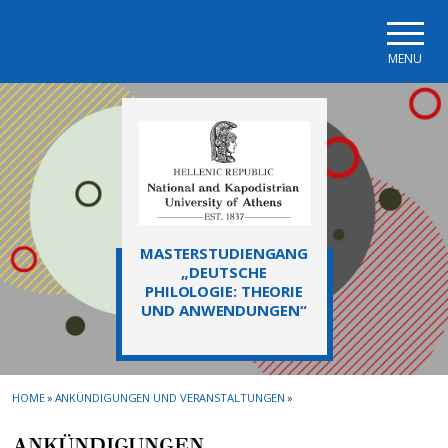
Skip to main navigation
Skip to main content
Skip to page footer
MENU
MASTERSTUDIENGANG
„DEUTSCHE
PHILOLOGIE: THEORIE
UND ANWENDUNGEN“
HOME
»
ANKÜNDIGUNGEN UND VERANSTALTUNGEN
»
ANKÜNDIGUNGEN